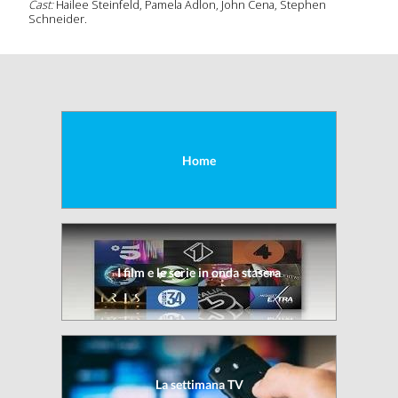
Cast:
Hailee Steinfeld, Pamela Adlon, John Cena, Stephen
Schneider.
olti
deo
Home
I film e le serie in onda stasera
La settimana TV