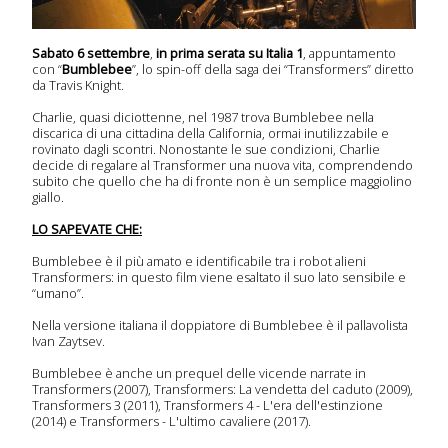
Sabato 6 settembre
,
in prima serata su Italia 1
, appuntamento
con “
Bumblebee
”, lo spin-off della saga dei “Transformers” diretto
da Travis Knight.
 serie
Charlie, quasi diciottenne, nel 1987 trova Bumblebee nella
onda
discarica di una cittadina della California, ormai inutilizzabile e
rovinato dagli scontri. Nonostante le sue condizioni, Charlie
sera
decide di regalare al Transformer una nuova vita, comprendendo
subito che quello che ha di fronte non è un semplice maggiolino
giallo.
LO SAPEVATE CHE:
a
Bumblebee è il più amato e identificabile tra i robot alieni
imana
Transformers: in questo film viene esaltato il suo lato sensibile e
“umano”.
 Tv
Nella versione italiana il doppiatore di Bumblebee è il pallavolista
Ivan Zaytsev.
Bumblebee è anche un prequel delle vicende narrate in
icati
Transformers (2007), Transformers: La vendetta del caduto (2009),
Transformers 3 (2011), Transformers 4 - L'era dell'estinzione
mpa
(2014) e Transformers - L'ultimo cavaliere (2017).