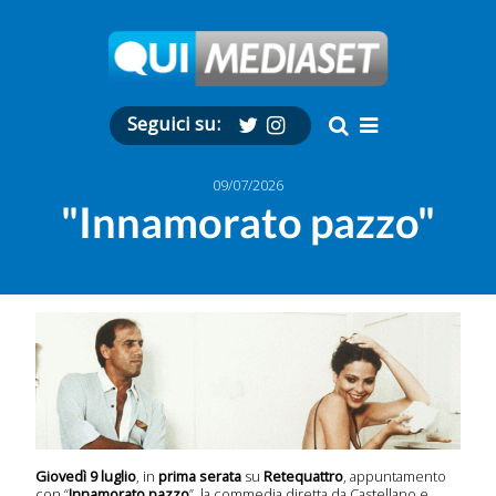
Seguici su:
09/07/2026
"Innamorato pazzo"
Giovedì 9 luglio
, in
prima serata
su
Retequattro
, appuntamento
con “
Innamorato pazzo
”
,
la commedia diretta da Castellano e