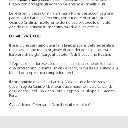
Pipolo con protagonisti Adriano Celentano e Ornella Muti.
Lei è la principessa Cristina, arrivata a Roma per accompagnare il
 serie
padre. Lui è Barnaba Cecchini, conducente di un autobus.
Quando Cristina, insofferente del noioso protocollo ufficiale,
onda
decide di allontanarsi, l'incontro tra i due è inevitabile.
sera
LO SAPEVATE CHE:
Il brano che sentiamo durante la famosa scena della serenata è
una rivisitazione molto originale di uno dei pezzi dell’opera ‘Il
a
Barbiere di Siviglia’ (‘Largo al factotum’), di Gioacchino Rossini.
imana
All’epoca delle riprese, alcuni paparazzi scattarono delle foto ai
due protagonisti, durante un ciak e l’altro, in cui tra Celentano e la
 Tv
Muti si percepiva una complicità speciale.
Il condominio dove abita Barnaba/Celentano è lo stesso stabile
dove il regista Camillo Mastrocinque ambientò il cult “La banda
degli onesti”, del 1956, con Totò, Peppino De Filippo e Giacomo
icati
Furia.
mpa
Cast
: Adriano Celentano, Ornella Muti e Adolfo Celi.
olti