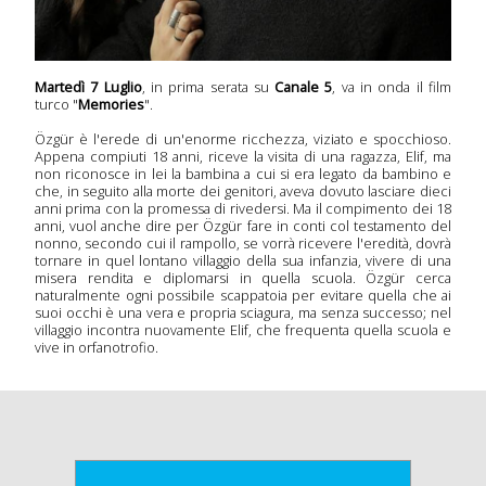
 serie
onda
Martedì 7 Luglio
, in prima serata su
Canale 5
, va in onda il film
sera
turco "
Memories
".
Özgür è l'erede di un'enorme ricchezza, viziato e spocchioso.
Appena compiuti 18 anni, riceve la visita di una ragazza, Elif, ma
non riconosce in lei la bambina a cui si era legato da bambino e
a
che, in seguito alla morte dei genitori, aveva dovuto lasciare dieci
anni prima con la promessa di rivedersi. Ma il compimento dei 18
imana
anni, vuol anche dire per Özgür fare in conti col testamento del
 Tv
nonno, secondo cui il rampollo, se vorrà ricevere l'eredità, dovrà
tornare in quel lontano villaggio della sua infanzia, vivere di una
misera rendita e diplomarsi in quella scuola. Özgür cerca
naturalmente ogni possibile scappatoia per evitare quella che ai
suoi occhi è una vera e propria sciagura, ma senza successo; nel
icati
villaggio incontra nuovamente Elif, che frequenta quella scuola e
vive in orfanotrofio.
mpa
olti