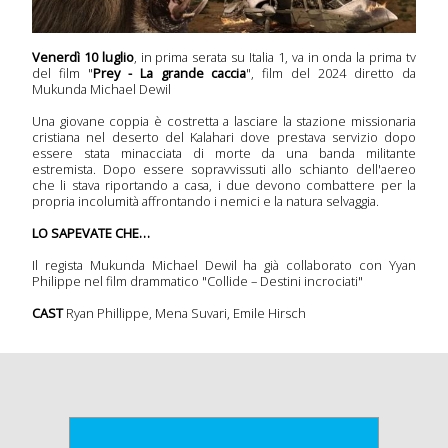
 serie
onda
Venerdì 10 luglio
, in prima serata su Italia 1, va in onda la prima tv
del film "
Prey - La grande caccia
", film del 2024 diretto da
sera
Mukunda Michael Dewil
Una giovane coppia è costretta a lasciare la stazione missionaria
cristiana nel deserto del Kalahari dove prestava servizio dopo
essere stata minacciata di morte da una banda militante
a
estremista. Dopo essere sopravvissuti allo schianto dell'aereo
che li stava riportando a casa, i due devono combattere per la
imana
propria incolumità affrontando i nemici e la natura selvaggia.
 Tv
LO SAPEVATE CHE…
Il regista Mukunda Michael Dewil ha già collaborato con Yyan
Philippe nel film drammatico "Collide – Destini incrociati"
icati
CAST
Ryan Phillippe, Mena Suvari, Emile Hirsch
mpa
olti