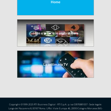
Home
I film e le serie in onda stasera
La settimana TV
Copyright ©1999-2025 RTI Business Digital - RTI S.p.A.: p. iva 03976881007 - Sede legale:
Largo del Nazareno 8, 00187 Roma. Uffici: Viale Europa 46, 20093 Cologno Monzese (MI) -