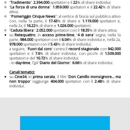
“
Tradimento
”:
2.394
.000
spettatori e il
22
% di share individui;
“
La forza di una donna
”:
1.959
.000
spettatori e il
22.42
% di share
attiva;
“
Pomeriggio Cinque News
”: al vertice di fascia sul pubblico attivo
icati
con, nella 1a parte, il
17.43
% di share e
1.119.000
spettatori e,
nella 2a, il
16.22
% di share e
1.026.000
spettatori;
mpa
“
Caduta libera
”:
2.052.000
spettatori con il
18.35
% di share attiva;
su
Retequattro
, in
access prime-time
, “
4 di sera
” segna, nella 1a
parte,
984.000
spettatori con il
6.04
% di share individui e, nella 2a,
978.000
spettatori con il
5.43
% di share individui;
a seguire, “
Fuori dal coro
” centra il
record stagionale
con
942.000
olti
spettatori e il
7.6
% di share individui, con picchi di
1.509.000
spettatori e del
10.72
% di share individui;
- in
day-time
, Tg4 “
Diario del Giorno
”:
6.66
% di share individui.
Canali tematici:
deo
su
Cine34
, in
prima serata
, il film “
Don Camillo monsignore... ma
non troppo
” raggiunge
404.000
spettatori con il
2.48
% di share
individui.