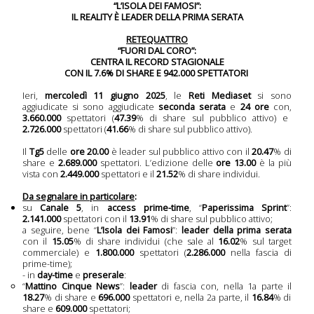
“L’ISOLA DEI FAMOSI”:
IL REALITY È LEADER DELLA PRIMA SERATA
RETEQUATTRO
“FUORI DAL CORO”:
CENTRA IL RECORD STAGIONALE
CON IL 7.6% DI SHARE E 942.000 SPETTATORI
Ieri,
mercoledì 11 giugno 2025
, le
Reti Mediaset
si sono
aggiudicate si sono aggiudicate
seconda
serata
e
24 ore
con,
3.660.000
spettatori (
47.39
% di share sul pubblico attivo) e
2.726.000
spettatori (
41.66
% di share sul pubblico attivo).
Il
Tg5
delle
ore 20.00
è leader sul pubblico attivo con il
20.47
% di
share e
2.689.
000
spettatori. L’edizione delle
ore 13.00
è la più
 serie
vista con
2.449.
000
spettatori e il
21.52
% di share individui.
onda
Da segnalare in particolare
:
su
Canale 5
, in
access prime-time
, “
Paperissima Sprint
”:
sera
2.141.000
spettatori con il
13.91
% di share sul pubblico attivo;
a seguire, bene “
L’Isola dei Famosi
”:
leader della prima serata
con il
15.05
% di share individui (che sale al
16.02
% sul target
commerciale) e
1.800.000
spettatori (
2.286.000
nella fascia di
a
prime-time);
- in
day-time
e
preserale
:
imana
“
Mattino Cinque News
”:
leader
di fascia con, nella 1a parte il
18.27
% di share e
696.000
spettatori e, nella 2a parte, il
16.84
% di
 Tv
share e
609.000
spettatori;