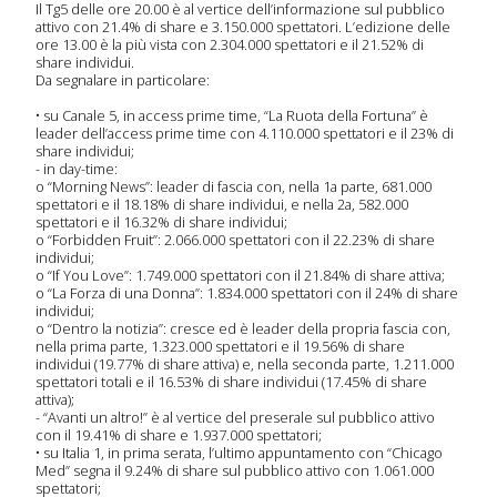
Il Tg5 delle ore 20.00 è al vertice dell’informazione sul pubblico
attivo con 21.4% di share e 3.150.000 spettatori. L’edizione delle
ore 13.00 è la più vista con 2.304.000 spettatori e il 21.52% di
share individui.
a
Da segnalare in particolare:
imana
•
su Canale 5, in access prime time, “La Ruota della Fortuna” è
leader dell’access prime time con 4.110.000 spettatori e il 23% di
 Tv
share individui;
- in day-time:
o
“Morning News”: leader di fascia con, nella 1a parte, 681.000
spettatori e il 18.18% di share individui, e nella 2a, 582.000
spettatori e il 16.32% di share individui;
icati
o
“Forbidden Fruit”: 2.066.000 spettatori con il 22.23% di share
individui;
mpa
o
“If You Love”: 1.749.000 spettatori con il 21.84% di share attiva;
o
“La Forza di una Donna”: 1.834.000 spettatori con il 24% di share
individui;
o
“Dentro la notizia”: cresce ed è leader della propria fascia con,
nella prima parte, 1.323.000 spettatori e il 19.56% di share
olti
individui (19.77% di share attiva) e, nella seconda parte, 1.211.000
spettatori totali e il 16.53% di share individui (17.45% di share
attiva);
-
“Avanti un altro!” è al vertice del preserale sul pubblico attivo
con il 19.41% di share e 1.937.000 spettatori;
deo
•
su Italia 1, in prima serata, l’ultimo appuntamento con “Chicago
Med” segna il 9.24% di share sul pubblico attivo con 1.061.000
spettatori;