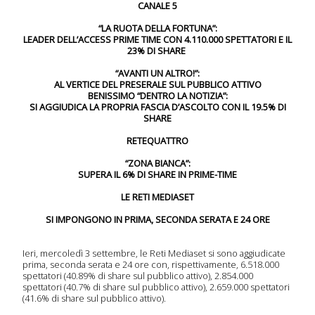
CANALE 5
“LA RUOTA DELLA FORTUNA”:
LEADER DELL’ACCESS PRIME TIME CON 4.110.000 SPETTATORI E IL
23% DI SHARE
“AVANTI UN ALTRO!”:
AL VERTICE DEL PRESERALE SUL PUBBLICO ATTIVO
BENISSIMO “DENTRO LA NOTIZIA”:
SI AGGIUDICA LA PROPRIA FASCIA D’ASCOLTO CON IL 19.5% DI
SHARE
RETEQUATTRO
“ZONA BIANCA”:
SUPERA IL 6% DI SHARE IN PRIME-TIME
LE RETI MEDIASET
SI IMPONGONO IN PRIMA, SECONDA SERATA E 24 ORE
Ieri, mercoledì 3 settembre, le Reti Mediaset si sono aggiudicate
prima, seconda serata e 24 ore con, rispettivamente, 6.518.000
 serie
spettatori (40.89% di share sul pubblico attivo), 2.854.000
spettatori (40.7% di share sul pubblico attivo), 2.659.000 spettatori
onda
(41.6% di share sul pubblico attivo).
sera