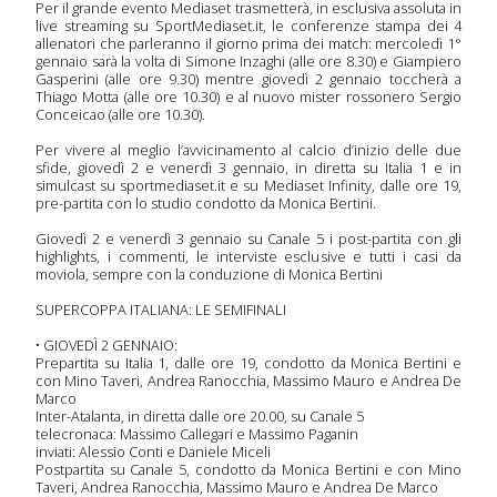
Per il grande evento Mediaset trasmetterà, in esclusiva assoluta in
sera
live streaming su SportMediaset.it, le conferenze stampa dei 4
allenatori che parleranno il giorno prima dei match: mercoledì 1°
gennaio sarà la volta di Simone Inzaghi (alle ore 8.30) e Giampiero
Gasperini (alle ore 9.30) mentre giovedì 2 gennaio toccherà a
a
Thiago Motta (alle ore 10.30) e al nuovo mister rossonero Sergio
Conceicao (alle ore 10.30).
imana
Per vivere al meglio l’avvicinamento al calcio d’inizio delle due
 Tv
sfide, giovedì 2 e venerdì 3 gennaio, in diretta su Italia 1 e in
simulcast su sportmediaset.it e su Mediaset Infinity, dalle ore 19,
pre-partita con lo studio condotto da Monica Bertini.
Giovedì 2 e venerdì 3 gennaio su Canale 5 i post-partita con gli
icati
highlights, i commenti, le interviste esclusive e tutti i casi da
moviola, sempre con la conduzione di Monica Bertini
mpa
SUPERCOPPA ITALIANA: LE SEMIFINALI
•
GIOVEDÌ 2 GENNAIO:
Prepartita su Italia 1, dalle ore 19, condotto da Monica Bertini e
olti
con Mino Taveri, Andrea Ranocchia, Massimo Mauro e Andrea De
Marco
Inter-Atalanta, in diretta dalle ore 20.00, su Canale 5
telecronaca: Massimo Callegari e Massimo Paganin
inviati: Alessio Conti e Daniele Miceli
deo
Postpartita su Canale 5, condotto da Monica Bertini e con Mino
Taveri, Andrea Ranocchia, Massimo Mauro e Andrea De Marco