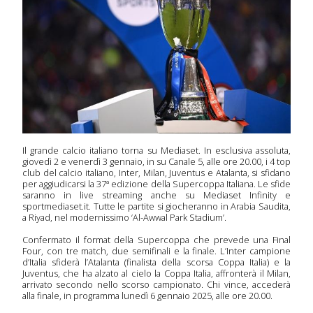
Il grande calcio italiano torna su Mediaset. In esclusiva assoluta,
giovedì 2 e venerdì 3 gennaio, in su Canale 5, alle ore 20.00, i 4 top
club del calcio italiano, Inter, Milan, Juventus e Atalanta, si sfidano
per aggiudicarsi la 37ª edizione della Supercoppa Italiana. Le sfide
saranno in live streaming anche su Mediaset Infinity e
sportmediaset.it. Tutte le partite si giocheranno in Arabia Saudita,
a Riyad, nel modernissimo ‘Al-Awwal Park Stadium’.
Confermato il format della Supercoppa che prevede una Final
Four, con tre match, due semifinali e la finale. L’Inter campione
d’Italia sfiderà l’Atalanta (finalista della scorsa Coppa Italia) e la
Juventus, che ha alzato al cielo la Coppa Italia, affronterà il Milan,
 serie
arrivato secondo nello scorso campionato. Chi vince, accederà
alla finale, in programma lunedì 6 gennaio 2025, alle ore 20.00.
onda